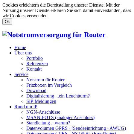
Cookies erleichtern die Bereitstellung unserer Dienste. Mit der
Nutzung unserer Dienste erklären Sie sich damit einverstanden, dass
wir Cookies verwenden.
Ok
Home
Über uns
Portfolio
Referenzen
Kontakt
Service
Notstrom für Router
Fritzboxen im Vergleich
Download
Digitalisierung ...ein Leuchtturm?
SIP-Meldungen
Rund um IP
NGN-Anschlüsse
MSAN-POTS (analoger Anschluss)
Standleitung ...warum?
Datenvolumen GPRS - [Sendeeinrichtung - AWUG)
Datenvolumen GPRS - NSZ/NSL (Empfänger)