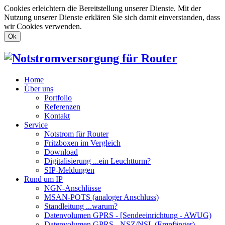
Cookies erleichtern die Bereitstellung unserer Dienste. Mit der
Nutzung unserer Dienste erklären Sie sich damit einverstanden, dass
wir Cookies verwenden.
Ok
Home
Über uns
Portfolio
Referenzen
Kontakt
Service
Notstrom für Router
Fritzboxen im Vergleich
Download
Digitalisierung ...ein Leuchtturm?
SIP-Meldungen
Rund um IP
NGN-Anschlüsse
MSAN-POTS (analoger Anschluss)
Standleitung ...warum?
Datenvolumen GPRS - [Sendeeinrichtung - AWUG)
Datenvolumen GPRS - NSZ/NSL (Empfänger)