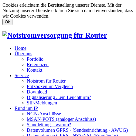
Cookies erleichtern die Bereitstellung unserer Dienste. Mit der
Nutzung unserer Dienste erklären Sie sich damit einverstanden, dass
wir Cookies verwenden.
Ok
Home
Über uns
Portfolio
Referenzen
Kontakt
Service
Notstrom für Router
Fritzboxen im Vergleich
Download
Digitalisierung ...ein Leuchtturm?
SIP-Meldungen
Rund um IP
NGN-Anschlüsse
MSAN-POTS (analoger Anschluss)
Standleitung ...warum?
Datenvolumen GPRS - [Sendeeinrichtung - AWUG)
Datenvolumen GPRS - NSZ/NSL (Empfänger)