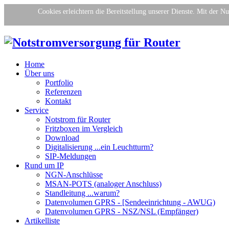
Cookies erleichtern die Bereitstellung unserer Dienste. Mit der N
Home
Über uns
Portfolio
Referenzen
Kontakt
Service
Notstrom für Router
Fritzboxen im Vergleich
Download
Digitalisierung ...ein Leuchtturm?
SIP-Meldungen
Rund um IP
NGN-Anschlüsse
MSAN-POTS (analoger Anschluss)
Standleitung ...warum?
Datenvolumen GPRS - [Sendeeinrichtung - AWUG)
Datenvolumen GPRS - NSZ/NSL (Empfänger)
Artikelliste