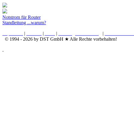
Notstrom für Router
Standleitung ...warum?
Impressum
|
Kontakt
|
AGB
|
Nutzungsvereinbarung
|
Datenschutzerk
© 1994 - 2026 by DST GmbH ★ Alle Rechte vorbehalten!