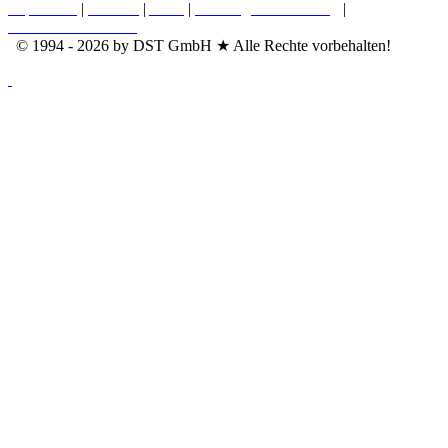
Impressum
|
Kontakt
|
AGB
|
Nutzungsvereinbarung
|
Datenschutzerklärung
© 1994 - 2026 by DST GmbH ★ Alle Rechte vorbehalten!