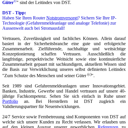
©
Güter
" sind der Leitindex von DST.
DST - Tipp:
Haben Sie Ihren Router
Notstromversorgt
? Sichern Sie Ihre IP-
Technologie (Gefahrenmeldeanlage und analoge Telefonie) zur
Aussenwelt auch bei Stromausfall!
Vertrauen, Zuverlässigkeit und fachliches Können. Allein darauf
basiert in der Sicherheitsbranche eine gute und erfolgreiche
Zusammenarbeit. Zielführende, nachhaltige und weitsichtige
Konzeptionierung schaffen Vertrauen. Ausschließlich die
langfristige, perspektivische Weitsicht sowie eine kontinuierliche
Zusammenarbeit gepaart mit sachkundigem, aktuellem Wissen sind
die Basis zur Verwirklichung unseres selbst definierten Leitindex
(c)
"Zum Schutze des Menschen und seiner Güter
".
Seit 1989 sind Gefahrenmeldeanlagen unser Innovationsgebiet.
Banken, Industrie, Gewerbe und Handel vertrauen auf unsere 40-
jährige Fachkompetenz. Sehen Sie sich einfach in Ruhe unser
Portfolio
an. Bei Herstellern ist DST zugleich ein
Validierungspartner für Neuentwicklungen.
24/7 Service sowie Fernbetreuung sind Komponenten von DST auf
welche sich unsere Kunden zu Recht verlassen. Wir erlauben uns
auf den kleinen Auszug unserer
gewerblichen
Referenzen
zu