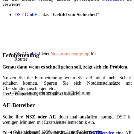
verweisen.
DST GmbH
...das
"Gefühl von Sicherheit"
DST GmbH
bietet
Notstromversorgung
für
Fernbetreuung
Router
Genau dann wenn es schnell gehen soll, zeigt sich ein Problem.
Nutzen Sie die Fernbetreuung wenn Sie z.B. nicht mehr Scharf
schalten können. Sparen Sie sich Notdiensteinsätze mit
Überstundenzuschlägen etc.
Wissen muss einhergehen mit Erfahrung.
Heute eingerichtet, bei Bedarf einsetzbar!
AE-Betreiber
Sollte Ihre
NSZ oder AE
doch mal
ausfall
en, springt DST in
wenigen Minuten mit Ersatzleitstellentechnik ein.
Wer nicht auf 100% aus ist, lässt Fehler bereits
Für Umbauarbeiten in der NSZ stellt Ihnen
DST-Service
eine AE