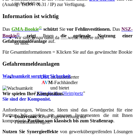
im Vorfeld zu.
(Analog / ISDN / X.31 / IP) zur Verfügung.
Information ist wichtig
©
Das
GMA-Bookie
schützt
Sie
vor Fehlinvestitionen.
Das
NSZ-
©
Bookie
zeigt
Ihnen
die optimale Nutzung einer
Wir sind genau dann da ......wenn Andere nicht
Gefahrenmeldeanlage
auf.
da sind.
Für Gesamtinformationen = Klicken Sie auf das gewünschte Bookie
Gefahrenmeldeanlagen
Wachsamkeit sorgt für Sicherheit
DST
ist autorisierter
A
V
M
-Fachhändler
und bietet
"
Alles für das (Heim)netz
"
Wir spielen Ihre Komposition.
Sie sind der Komponist.
Anforderungen, Wünsche, Ideen sind das Grundgerüst für eine
Partitur. Wir spielen mit unseren Instrumenten die mit Ihnen
Diskretion.
Keine Eigenwerbung auf
komponierte
Partitur von klassisch bis zum Straßenrap
.
Firmenfahrzeugen.
Nutzen Sie Synergieeffekte
von gewerkübergreifenden Lösungen