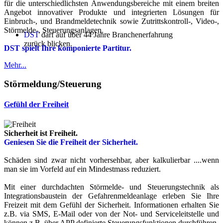
für die unterschiedlichsten Anwendungsbereiche mit einem breiten
Angebot innovativer Produkte und integrierten Lösungen für
Einbruch-, und Brandmeldetechnik sowie Zutrittskontroll-, Video-,
Störmelde-, Steuerungsanlagen.
DST
darf auf über 44 Jahre Branchenerfahrung
zurück blicken.
DST spielt Ihre komponierte Partitur.
Mehr...
Störmeldung/Steuerung
Gefühl der Freiheit
Sicherheit ist Freiheit.
Geniesen Sie die Freiheit der Sicherheit.
Schäden sind zwar nicht vorhersehbar, aber kalkulierbar ....wenn
man sie im Vorfeld auf ein Mindestmass reduziert.
Mit einer durchdachten Störmelde- und Steuerungstechnik als
Integrationsbaustein der Gefahrenmeldeanlage erleben Sie Ihre
Freizeit mit dem Gefühl der Sicherheit. Informationen erhalten Sie
z.B. via SMS, E-Mail oder von der Not- und Serviceleitstelle und
können z.B. über APP definierte Steuerungsfunktionen durchführen.