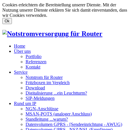
Cookies erleichtern die Bereitstellung unserer Dienste. Mit der
Nutzung unserer Dienste erklären Sie sich damit einverstanden, dass
wir Cookies verwenden.
Ok
Home
Über uns
Portfolio
Referenzen
Kontakt
Service
Notstrom für Router
Fritzboxen im Vergleich
Download
Digitalisierung ...ein Leuchtturm?
SIP-Meldungen
Rund um IP
NGN-Anschlüsse
MSAN-POTS (analoger Anschluss)
Standleitung ...warum?
Datenvolumen GPRS - [Sendeeinrichtung - AWUG)
Datenvolumen GPRS - NSZ/NSL (Empfänger)